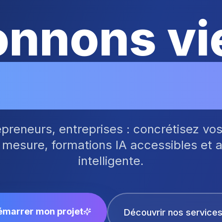
nnons vi
idées digi
repreneurs, entreprises : concrétisez vo
 mesure, formations IA accessibles et 
intelligente.
émarrer mon projet
Découvrir nos service